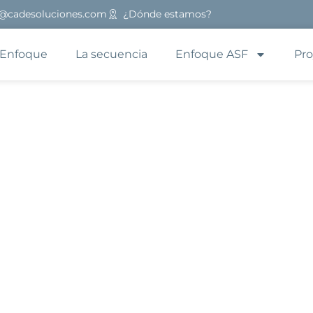
@cadesoluciones.com
¿Dónde estamos?
Enfoque
La secuencia
Enfoque ASF
Pro