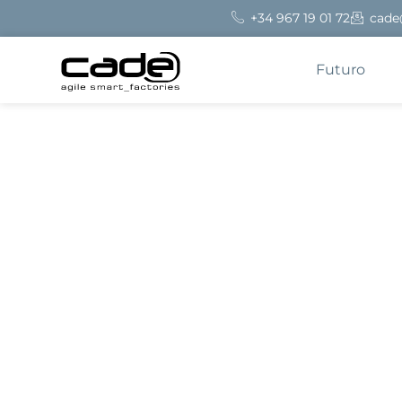
+34 967 19 01 72
cade
Futuro